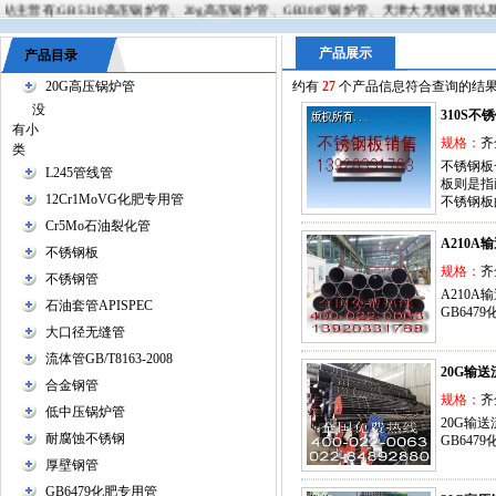
:GB5310高压锅炉管、20g高压锅炉管、GB3087锅炉管、天津大无缝钢管以及各种型号
产品展示
产品目录
20G高压锅炉管
约有
27
个产品信息符合查询的结
没
310S不
有小
规格：
齐
类
不锈钢板
L245管线管
板则是指
12Cr1MoVG化肥专用管
不锈钢板
Cr5Mo石油裂化管
A210A
不锈钢板
规格：
齐
不锈钢管
A210
石油套管APISPEC
GB64
大口径无缝管
流体管GB/T8163-2008
20G输
合金钢管
规格：
齐
低中压锅炉管
20G输
耐腐蚀不锈钢
GB64
厚壁钢管
GB6479化肥专用管