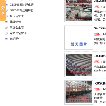
20G高
GB9948石油裂化管
规格：
齐
GB5310高压锅炉管
天津帝一
管、天津
高压锅炉管
领域。公
无缝钢管
高压合金管
SA-55
电站用锅炉管
规格：
1-
锅炉配件
材质钢号SA
执行标准A
15CrM
规格：
齐
/*StyleDe
size:0; ms
…
化肥设备
规格：
1-
天津合金
的质量，
司）有大