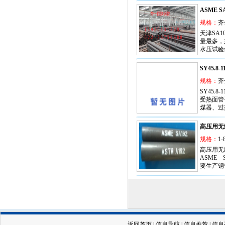
ASME 
规格：
齐
天津SA
量最多，
水压试验
SY45.8
规格：
齐
SY45.
受热面管
煤器、过
高压用无缝
规格：
1-
高压用无缝
ASME
要生产钢
返回首页
|
信息导航
|
信息推荐
|
信息