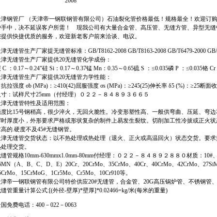
2008
天津钢管厂 （天津帝一钢联钢管有限公司）石油裂化管价格最低！规格最全！欢迎订
户手中，决不延误客户所需！
现我公司有大量合金管、高压管、无缝方管、异型无缝
您提供快捷优质的服务，欢迎新老客户前来洽谈、电议。
津无缝管生产厂家提无缝管标准：GB/T8162-2008 GB/T8163-2008 GB/T6479-2000
天津无缝管生产厂家提供20无缝管化学成份：
 C ：0.17～0.24"硅 Si：0.17～0.37锰 Mn：0.35～0.65硫 S ：≤0.035磷 P ：≤0.035铬 Cr
天津无缝管生产厂家提供20无缝管力学性能：
拉强度 σb (MPa)：≥410(42)屈服强度 σs (MPa)：≥245(25)伸长率 δ5 (%)：≥25
尺寸：试样尺寸25mm（付经理）０２２－８４８９３６６５
天津无缝管特性及适用范围：
强度比15号钢稍高，很少淬火，无回火脆性。冷变形塑性高、一般供弯曲、压延、弯
焊时厚度小，外形要求严格或形状复杂的制件上易发生裂纹。切削加工性冷拔或正火状
高的.硬度不及45#无缝钢管。
天津无缝管交货状态：以不热处理或热处理（退火、正火或高温回火）状态交货。要求
热处理交货。
缝管规格10mm-630mmx1.0mm-80mm付经理：０２２－８４８９２８８０材质：10#、
6MN（A、B、C、D、E）20Cr、20CrMo、35CrMo、40Cr、40CrMo、42CrMo、27
5CrMo、15CrMoG、1Cr5Mo、Cr5Mo、10Cr910等。
天津帝一钢联钢管有限公司特价供应20#无缝管，合金管、20G高压锅炉管、不锈钢管
缝管重量计算公式:[(外径-壁厚)*壁厚]*0.02466=kg/米(每米的重量)
全国免费电话：
400
－
022
－
0063