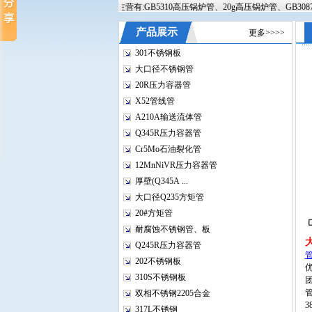
限公司欢迎您的到来!本站主营有:GB5310高压锅炉管、20g高压锅炉管、GB3087锅炉
产品展示
更多>>>>
301不锈钢板
大口径不锈钢管
20R压力容器管
X52管线管
A210A输送流体管
Q345R压力容器管
Cr5Mo石油裂化管
12MnNiVR压力容器管
厚壁(Q345A ...
大口径Q235方矩管
20#方矩管
耐腐蚀不锈钢管、板
Q245R压力容器管
202不锈钢板
310S不锈钢板
管
双相不锈钢2205合金
3
317L不锈钢