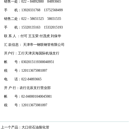
销售一处：
022
－
84892880
84893665
手 机：
13920331768
13752568499
销售二处：
022
－
58651525
58651535
手 机：
15320135163
15332015193
联
系
人
：付可
王玉荣
付茂虎
刘保华
汇
款信息：
天津帝一钢联钢管有限公司
开户行：工行天津滨海国际机场支行
帐 号：
0302015119300040951
税 号：
120113675981097
电 话：
022-84893665
开
户
行：农行北辰支行营业部
帐 号：
02-040001040045981
税 号：
120113675981097
上一个产品：
大口径石油裂化管