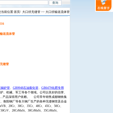
您当前位置:
首页
/
大口径无缝管
>> 大口径输送流体管
216
输送流体管
无缝管
高压锅炉管
、
GB9948石油裂化管
、
GB6479化肥专用
锅炉、机械、军工等各个领域。公司以良好的信誉、
外，产品深得用户依赖。
公司常年销售成都钢铁集
厂、衡阳钢厂等各大钢厂生产的各种无缝钢管及合金
B、20Cr、30Cr、35Cr、40Cr、45Cr、50Cr、
50CrV、20CrMnSi、30CrMnSi、35CrMnSi、