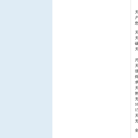
天
碳
抗
求
无
1
1
无