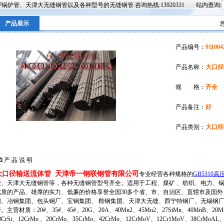
管、天津大无缝钢管以及各种型号的无缝钢管.咨询热线:13920331768.
站内查询:
产品展示
产品编号：
911004
产品名称：
大口径
规 格：
齐全
产品备注：
好
产品类别：
大口径
产 品 说 明
大口径输送流体管 天津帝一钢联钢管有限公司
专业经营各种规格的
GB5310
管
、天津大无缝钢管
等，各种
无缝钢管型号齐全
。适用于工程、煤矿 、纺织、电力、
优质的产品、雄厚的实力、低廉的价格享誉全国30多个省、市、自治区、直辖市及国
团、冶钢集团、包头钢厂、宝钢集团、 鞍钢集团、天津大无缝、西宁特钢厂、无锡钢
。主营材质：20#、35#、45#、20G、20A、40Mn2、45Mn2、27SiMn、40MnB、20MnV
8CrSi、12CrMo 、20CrMo、35CrMo、42CrMo、12CrMoV、12Cr1MoV、38CrMoAL、