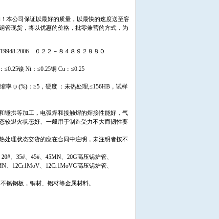
购！本公司保证以最好的质量，以最快的速度送至客
钢管现货，将以优惠的价格，批零兼营的方式，为
 GB/T9948-2006 ０２２－８４８９２８８０
：≤0.25镍 Ni：≤0.25铜 Cu：≤0.25
断面收缩率 ψ (%)：≥5，硬度 ：未热处理,≤156HB，试样
边和锤拱等加工，电弧焊和接触焊的焊接性能好，气
态较退火状态好、一般用于制造受力不大而韧性要
热处理状态交货的应在合同中注明，未注明者按不
20#、35#、45#、45MN、20G高压锅炉管、
SiMN、12Cr1MoV、12Cr1MoVG高压锅炉管、
、不锈钢板，铜材、铝材等金属材料。