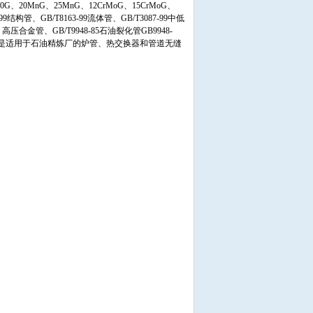
VA、20G、20MnG、25MnG、12CrMoG、15CrMoG、
-99结构管、GB/T8163-99流体管、GB/T3087-99中低
、高压合金管、GB/T9948-85石油裂化管GB9948-
-2006）是适用于石油精炼厂的炉管、热交换器和管道无缝