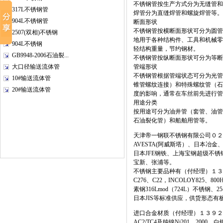
不锈钢管按生产方式分为无缝管和
317L不锈钢管
焊管分为直缝焊管和螺旋焊管等。
904L不锈钢管
断面形状
不锈钢管按横断面形状可分为圆管
2507(双相)不锈钢
地用于各种结构件、工具和机械零
904L不锈钢
轻结构重量，节约钢材。
GB9948-2006石油裂...
不锈钢管按纵断面形状可分为等断
大口径输送流体管
管端形状
不锈钢管根据管端状态可分为光管
10#输送流体管
锥管螺纹连接）和特殊螺纹管（石
20#输送流体管
度的影响，通常在车丝前先进行管
用途分类
按用途可分为油井管（套管、油管
石油裂化管）和船舶用管等。
天津帝一钢联不锈钢有限公司０２２
AVESTA(阿威斯塔）、日本冶
日本JFE钢铁、上海宝钢超级不
宝新、张浦等。
不锈钢主要品种有（付经理）１３９２０３
C276、C22，INCOLOY825、8
素钢316Lmod（724L）不锈钢、2
日本JIS等标准供应，供货形态
进口合金材质（付经理）１３９２０３３１
AC2/TC4及纯镍Ni201、2000，白