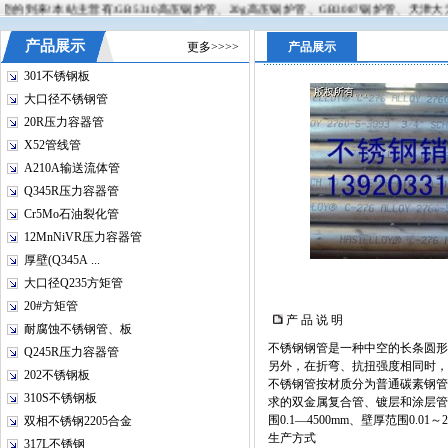
来!本站主营有:GB5310高压锅炉管、20g高压锅炉管、GB3087锅炉管、天津大无缝钢
产品展示
更多>>>>
产品展示
301不锈钢板
大口径不锈钢管
20R压力容器管
X52管线管
A210A输送流体管
Q345R压力容器管
Cr5Mo石油裂化管
12MnNiVR压力容器管
厚壁(Q345A ...
大口径Q235方矩管
20#方矩管
产 品 说 明
耐腐蚀不锈钢管、板
不锈钢钢管是一种中空的长条圆形
Q245R压力容器管
另外，在折弯、抗扭强度相同时，
202不锈钢板
不锈钢管按材质分为普通碳素钢管
310S不锈钢板
求的双金属复合管、镀层和涂层管
围0.1—4500mm、壁厚范围0.
双相不锈钢2205合金
生产方式
317L不锈钢