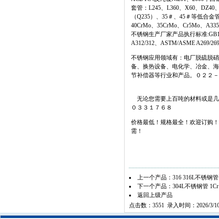
套管：L245、L360、X60、DZ40、DZ
（Q235）、35＃、45＃等低合金管：1
40CrMo、35CrMo、Cr5Mo、A
不锈钢生产厂家产品执行标准:GB14975-2
A312/312、ASTM/ASME A269/269
不锈钢应用领域有：电厂脱硫脱硝
备、换热设备、电化学、冶金、海
节补偿器等行业和产品。０２２－
无论您需要上百吨的材料或是几
０３３１７６８
价格最低！规格最全！欢迎订购！
需！
上一个产品：
316 316L不锈钢管
下一个产品：
304L不锈钢管 1C
返回上级产品
点击数：3551 录入时间：2026/3/1