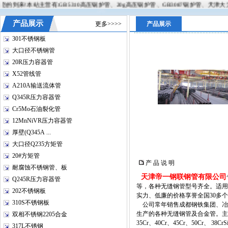
来!本站主营有:GB5310高压锅炉管、20g高压锅炉管、GB3087锅炉管、天津大无缝钢
产品展示
更多>>>>
产品展示
301不锈钢板
大口径不锈钢管
20R压力容器管
X52管线管
A210A输送流体管
Q345R压力容器管
Cr5Mo石油裂化管
12MnNiVR压力容器管
厚壁(Q345A ...
大口径Q235方矩管
20#方矩管
产 品 说 明
耐腐蚀不锈钢管、板
天津帝一钢联钢管有限公司
Q245R压力容器管
等，各种
无缝钢管型号齐全
。适用
202不锈钢板
实力、低廉的价格享誉全国30多
310S不锈钢板
公司常年销售成都钢铁集团、冶
生产的各种无缝钢管及合金管。主营材质：2
双相不锈钢2205合金
35Cr、40Cr、45Cr、50Cr、 38C
317L不锈钢