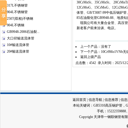
30CrMnSi、35CrMnSi、 20CrMn
317L不锈钢管
12CrMoG、15CrMoG、12Cr2Mo
904L不锈钢管
体管、GB/T3087-99中低压锅炉管、G
85石油裂化管GB9948-88、地质钻探
2507(双相)不锈钢
现我公司有大量合金管、高压管
904L不锈钢
新老客户前来洽谈、电议。
GB9948-2006石油裂...
大口径输送流体管
10#输送流体管
上一个产品：没有了
20#输送流体管
下一个产品：
10Cr9Mo1VNb
返回上级产品
点击数：4542 录入时间：2025/12/2
返回首页
|
信息导航
|
信息推荐
|
信息
本站关键词：
GB5310高压锅炉管
，
手机：15222359888、13
Copyright 天津帝一钢联钢