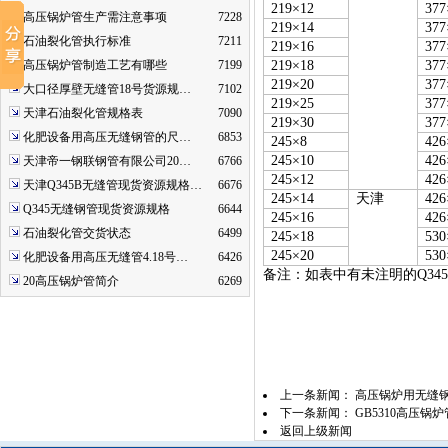
219×12
377
高压锅炉管生产需注意事项
7228
219×14
377
石油裂化管执行标准
7211
219×16
377
高压锅炉管制造工艺有哪些
7199
219×18
377
219×20
377
大口径厚壁无缝管18号货源规…
7102
219×25
377
天津石油裂化管规格表
7090
219×30
377
化肥设备用高压无缝钢管的尺…
6853
245×8
426
245×10
426
天津帝一钢联钢管有限公司20…
6766
245×12
426
天津Q345B无缝管现货资源规格…
6676
245×14
天津
426
Q345无缝钢管现货资源规格
6644
245×16
426
石油裂化管交货状态
6499
245×18
530
245×20
530
化肥设备用高压无缝管4.18号…
6426
备注：如表中有未注明的
Q345
20高压锅炉管简介
6269
上一条新闻：
高压锅炉用无缝
下一条新闻：
GB5310高压锅
返回上级新闻