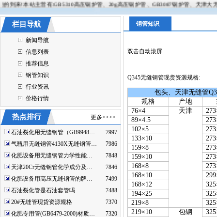
!本站主营有:GB5310高压锅炉管、20g高压锅炉管、GB3087锅炉管、天津大无缝钢管
栏目导航
钢管知识
新闻导航
双击自动滚屏
信息列表
推荐信息
钢管知识
Q345无缝钢管现货资源规格:
行业资讯
包头、天津无缝管
Q3
价格行情
规格
产地
76×4
天津
273
热点排行
更多>>>>
89×4.5
273
102×5
273
石油裂化用无缝钢管（GB9948…
7997
133×10
273
气瓶用无缝钢管4130X无缝钢管…
7986
159×8
273
化肥设备用无缝钢管力学性能…
7848
159×10
273
168×8
273
天津20Cr无缝钢管化学成分及…
7846
168×10
299
化肥设备用高压无缝钢管的牌…
7499
168×12
325
石油裂化管是石油套管吗
7488
194×25
325
20#无缝管现货资源规格
7370
219×8
325
219×10
包钢
325
化肥专用管(GB6479-2000)材质…
7320