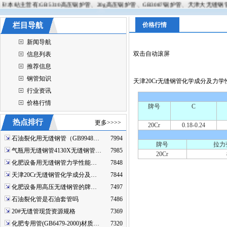
主营有:GB5310高压锅炉管、20g高压锅炉管、GB3087锅炉管、天津大无缝钢管以及各
栏目导航
价格行情
新闻导航
双击自动滚屏
信息列表
推荐信息
钢管知识
天津20Cr无缝钢管化学成分及力学
行业资讯
价格行情
牌号
C
热点排行
更多>>>>
20Cr
0.18-0.24
石油裂化用无缝钢管（GB9948…
7994
牌号
拉力
气瓶用无缝钢管4130X无缝钢管…
7985
20Cr
化肥设备用无缝钢管力学性能…
7848
天津20Cr无缝钢管化学成分及…
7844
化肥设备用高压无缝钢管的牌…
7497
石油裂化管是石油套管吗
7486
20#无缝管现货资源规格
7369
化肥专用管(GB6479-2000)材质…
7320