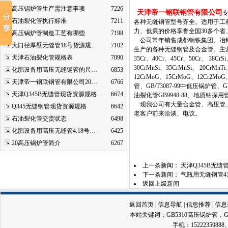
高压锅炉管生产需注意事项
7226
天津帝一钢联钢管有限公司
石油裂化管执行标准
7211
各种
无缝钢管型号齐全
。适用于工
力、低廉的价格享誉全国30多个
高压锅炉管制造工艺有哪些
7198
公司常年销售成都钢铁集团、冶钢
大口径厚壁无缝管18号货源规…
7102
生产的各种无缝钢管及合金管。主营材质：20
天津石油裂化管规格表
7090
35Cr、40Cr、45Cr、50Cr、 38Cr
30CrMnSi、35CrMnSi、 20CrMn
化肥设备用高压无缝钢管的尺…
6853
12CrMoG、15CrMoG、12Cr2MoG
天津帝一钢联钢管有限公司20…
6766
管、GB/T3087-99中低压锅炉管、GB/
天津Q345B无缝管现货资源规格…
6674
油裂化管GB9948-88、地质钻探用管YB
现我公司有大量合金管、高压管、
Q345无缝钢管现货资源规格
6642
老客户前来洽谈、电议。
石油裂化管交货状态
6498
化肥设备用高压无缝管4.18号…
6425
20高压锅炉管简介
6267
上一条新闻：
天津Q345B无
下一条新闻：
气瓶用无缝钢管4
返回上级新闻
返回首页
|
信息导航
|
信息推荐
|
信息
本站关键词：
GB5310高压锅炉管
，
手机：15222359888、13