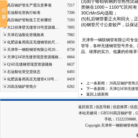
(3)
由于铬钼钒钢的导热性比
高压锅炉管生产需注意事项
7217
1000
1100
类钢在
～
℃
区间有
石油裂化管执行标准
7206
30CrMnSiA)
选取；
(5)
轧后钢管要正火和回火，
高压锅炉管制造工艺有哪些
7193
(6)
钢管尺寸公差较严，以保
大口径厚壁无缝管18号货源规…
7095
天津石油裂化管规格表
7082
天津帝一钢联钢管有限公司专业
化肥设备用高压无缝钢管的尺…
6850
管等，各种无缝钢管型号齐全。
天津帝一钢联钢管有限公司20…
6759
品、雄厚的实力、低廉的价格享
天津Q345B无缝管现货资源规格…
6664
Q345无缝钢管现货资源规格
6637
石油裂化管交货状态
6493
化肥设备用高压无缝管4.18号…
6419
上一条新闻：
20高压锅炉管简
20高压锅炉管简介
6262
下一条新闻：
天津Q345B无
返回上级新闻
返回首页
|
信息导航
|
信息推荐
|
信息
本站关键词：
GB5310高压锅炉管
，
手机：15222359888、13
Copyright 天津帝一钢联钢