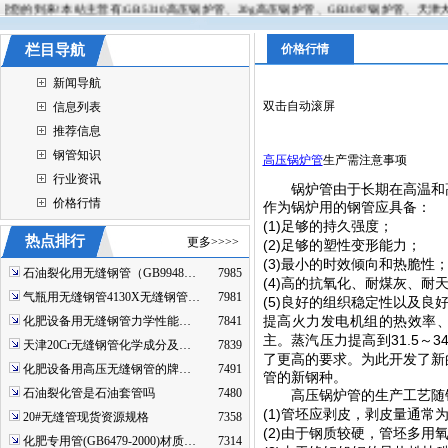
到来!本站主营有:GB5310高压锅炉管、20g高压锅炉管、GB3087锅炉管、天津大无缝
栏目导航
价格行情
新闻导航
双击自动滚屏
信息列表
推荐信息
钢管知识
高压锅炉管
生产需注意事项
行业资讯
锅炉管由于长期在高温和
价格行情
作为锅炉用的钢管应具备：
(1)
足够的持久强度；
热点排行
更多>>>>
(2)
足够的塑性变形能力；
(3)
最小的时效倾向和热脆性
石油裂化用无缝钢管（GB9948…
7985
(4)
高的抗氧化、耐煤灰、耐
气瓶用无缝钢管4130X无缝钢管…
7981
(5)
良好的组织稳定性以及良
化肥设备用无缝钢管力学性能…
7841
提高火力发电机组的热效率
31.5
3
主。蒸汽压力提高到
～
天津20Cr无缝钢管化学成分及…
7839
了更高的要求。为此开发了新
化肥设备用高压无缝钢管的牌…
7491
管的新钢种。
石油裂化管是石油套管吗
7480
高压锅炉管的生产工艺随
(1)
管坯应剥皮，剥皮量通常
20#无缝管现货资源规格
7358
(2)
由于钢质较硬，管坯多用
化肥专用管(GB6479-2000)材质…
7314